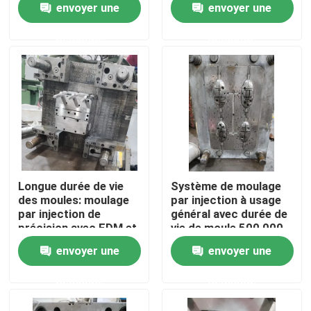
envoyer une
envoyer une
multicouche
demande
demande
A propos de nous
Visite d'usine
Contrôle de la qualité
Demande de soumission
Longue durée de vie
Système de moulage
des moules: moulage
par injection à usage
par injection de
général avec durée de
pièces moulées par injection
précision avec EDM et
vie de moule 500 000-
usinage de fraisage
1,000Des milliers de
envoyer une
envoyer une
coups.
pièces moulées en plastique
demande
demande
Moulage par injection de précision