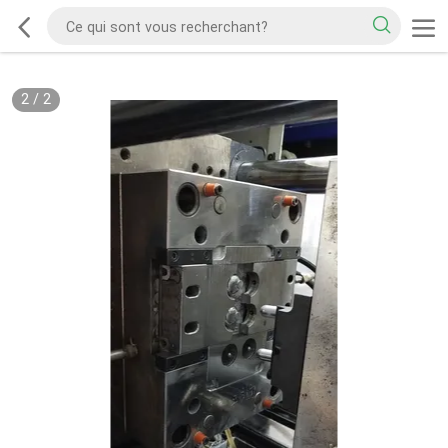
2
/
2