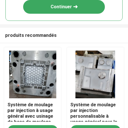
Continuer
produits recommandés
Aperçu
Système de moulage
Système de moulage
Produits
par injection à usage
par injection
général avec usinage
personnalisable à
de base de moulage
usage général pour la
Vidéos
LKM
production