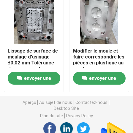
Pièces de matériel de précision
Les pièces de moulage mécanique sous pression
Lissage de surface de
Modifier le moule et
La lingotière de moulage mécanique sous pression
meulage d'usinage
faire correspondre les
±0,02 mm Tolérance
pièces en plastique au
de précision de
moule
Pièces en caoutchouc de silicone
moulage par injection
envoyer une
envoyer une
Moulage par injection de silicone
demande
demande
Aperçu
Au sujet de nous
Contactez-nous
Desktop Site
Pièces de télécommunication
Plan du site
Privacy Policy
Pièces médicales en plastique de moulage par injectio