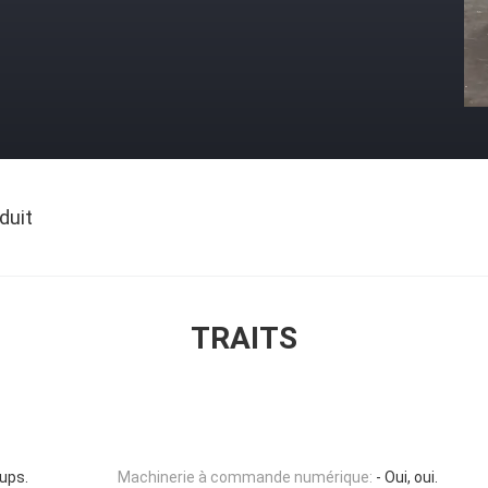
duit
TRAITS
ups.
Machinerie à commande numérique:
- Oui, oui.