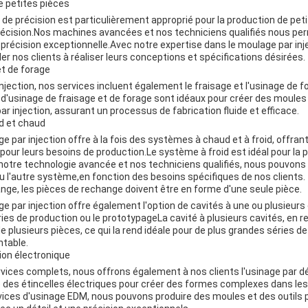
e petites pièces
 de précision est particulièrement approprié pour la production de pet
écision.Nos machines avancées et nos techniciens qualifiés nous per
précision exceptionnelle.Avec notre expertise dans le moulage par inj
r nos clients à réaliser leurs conceptions et spécifications désirées.
et de forage
njection, nos services incluent également le fraisage et l'usinage de 
'usinage de fraisage et de forage sont idéaux pour créer des moules e
 injection, assurant un processus de fabrication fluide et efficace.
d et chaud
 par injection offre à la fois des systèmes à chaud et à froid, offrant
ns pour leurs besoins de production.Le système à froid est idéal pour la
notre technologie avancée et nos techniciens qualifiés, nous pouvons 
ou l'autre système,en fonction des besoins spécifiques de nos clients.
nge, les pièces de rechange doivent être en forme d'une seule pièce.
 par injection offre également l'option de cavités à une ou plusieurs 
éries de production ou le prototypageLa cavité à plusieurs cavités, en 
 plusieurs pièces, ce qui la rend idéale pour de plus grandes séries d
ntable.
ion électronique
rvices complets, nous offrons également à nos clients l'usinage par d
e des étincelles électriques pour créer des formes complexes dans le
ices d'usinage EDM, nous pouvons produire des moules et des outils 