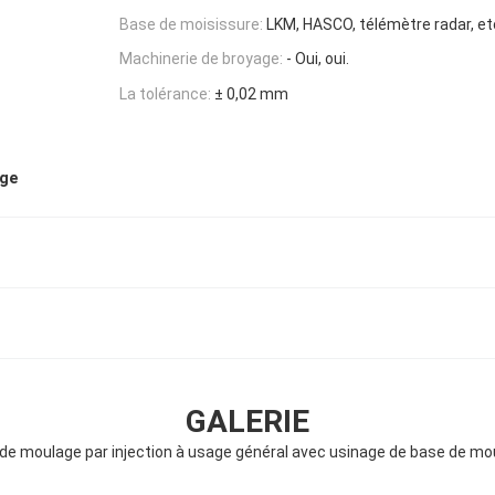
Base de moisissure:
LKM, HASCO, télémètre radar, et
Machinerie de broyage:
- Oui, oui.
La tolérance:
± 0,02 mm
age
GALERIE
e moulage par injection à usage général avec usinage de base de m