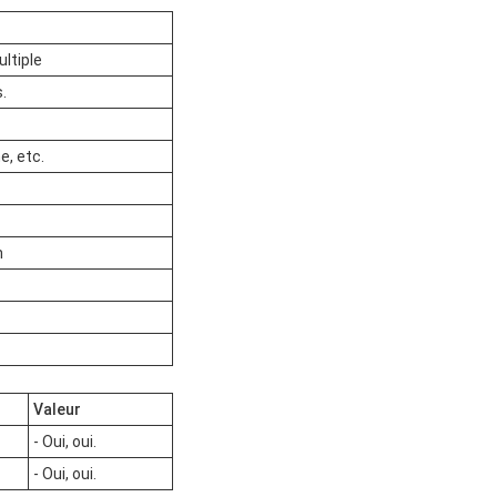
ultiple
.
e, etc.
n
Valeur
- Oui, oui.
- Oui, oui.