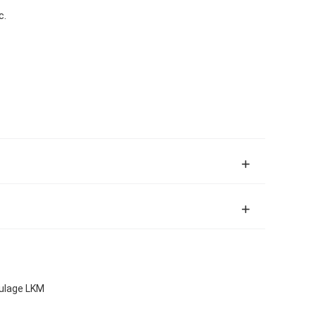
c.
oulage LKM