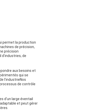
ui permet la production
 machines de précision,
ne précision
l d'industries, de
répondre aux besoins et
xpérimentés qui se
de l'industrieNos
 processus de contrôle
s d'un large éventail
 adaptable et peut gérer
mères.