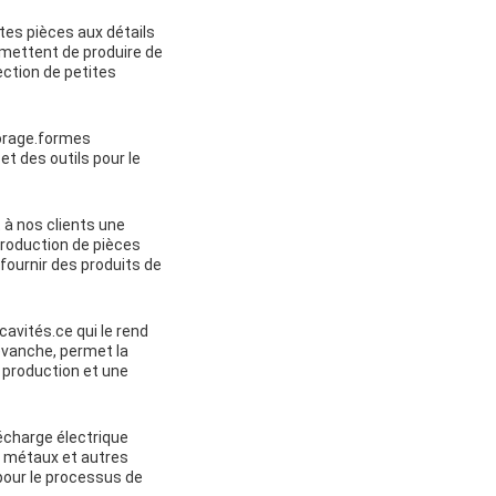
ites pièces aux détails
mettent de produire de
ection de petites
forage.formes
t des outils pour le
 à nos clients une
 production de pièces
fournir des produits de
cavités.ce qui le rend
revanche, permet la
e production et une
écharge électrique
s métaux et autres
pour le processus de