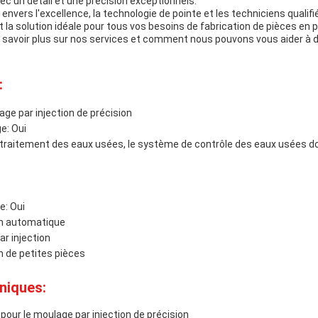
ec un détail et une précision exceptionnels.
vers l'excellence, la technologie de pointe et les techniciens qualifi
st la solution idéale pour tous vos besoins de fabrication de pièces en
n savoir plus sur nos services et comment nous pouvons vous aider à d
:
ge par injection de précision
e: Oui
e traitement des eaux usées, le système de contrôle des eaux usées d
e: Oui
on automatique
r injection
n de petites pièces
niques:
our le moulage par injection de précision