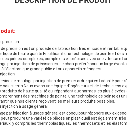
DESCRIPTION DE PRODUIT
oduit:
e précision
 de précision est un procédé de fabrication très efficace et rentable q
astique de haute qualité.En utilisant une technologie de pointe et des
e des pièces complexes, complexes et précises avec une vitesse et u
e par injection de précision est le choix préféré pour un large éventai
 à l'électronique grand public et aux appareils ménagers.
njection
ervice de moulage par injection de premier ordre qui est adapté pour 
e nos clients.Nous avons une équipe d'ingénieurs et de techniciens e
 produits de haute qualité qui répondent aux normes les plus élevées 
 comprennent des machines de pointe, une technologie de pointe et un
rantir que nos clients reçoivent les meilleurs produits possibles.
injection à usage général
e par injection à usage général est conçu pour répondre aux exigence
peut produire une variété de pièces en plastiqueIl est également très
ériaux, y compris les thermoplastiques, les thermosets et les élasto