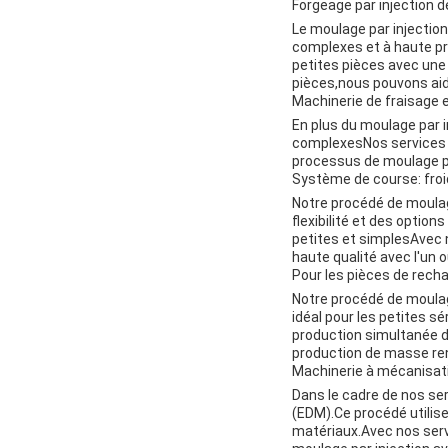
Forgeage par injection d
Le moulage par injection
complexes et à haute pr
petites pièces avec une 
pièces,nous pouvons aide
Machinerie de fraisage 
En plus du moulage par i
complexesNos services d
processus de moulage par
Système de course: froi
Notre procédé de moulage
flexibilité et des optio
petites et simplesAvec 
haute qualité avec l'un 
Pour les pièces de recha
Notre procédé de moulage
idéal pour les petites s
production simultanée de
production de masse re
Machinerie à mécanisat
Dans le cadre de nos se
(EDM).Ce procédé utilis
matériaux.Avec nos serv