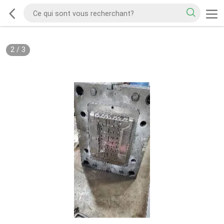
2
/
3