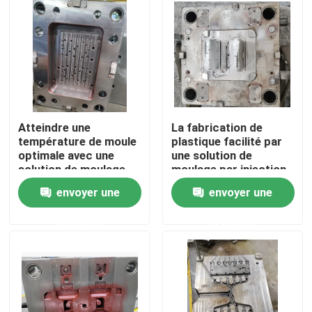
Atteindre une
La fabrication de
température de moule
plastique facilité par
optimale avec une
une solution de
solution de moulage
moulage par injection
par injection
de finition de surface
envoyer une
envoyer une
lisse
Aperçu
demande
demande
Produits
Vidéos