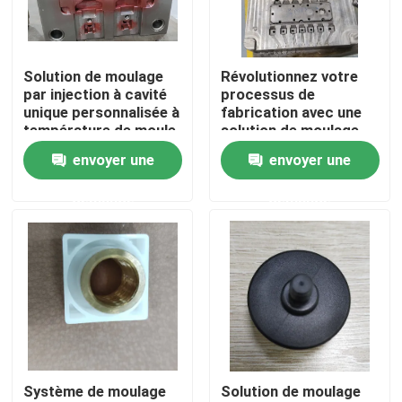
A propos de nous
Solution de moulage
Révolutionnez votre
par injection à cavité
processus de
Visite d'usine
unique personnalisée à
fabrication avec une
température de moule
solution de moulage
de 150 à 200 °C
par moulage sous
envoyer une
envoyer une
Contrôle de la qualité
pression
demande
demande
Demande de soumission
pièces moulées par injection
pièces moulées en plastique
Système de moulage
Solution de moulage
Moulage par injection de précision