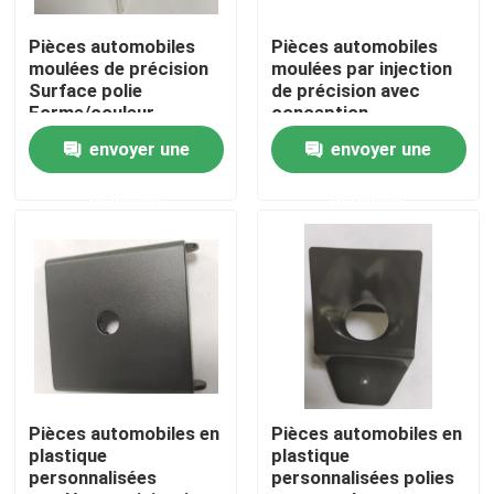
Pièces automobiles
Pièces automobiles
A propos de nous
moulées de précision
moulées par injection
Surface polie
de précision avec
Forme/couleur
conception
Visite d'usine
personnalisée Logo
personnalisée et
envoyer une
envoyer une
disponible
tolérance de 0,05 mm
demande
demande
Contrôle de la qualité
Demande de soumission
pièces moulées par injection
pièces moulées en plastique
Pièces automobiles en
Pièces automobiles en
plastique
plastique
personnalisées
personnalisées polies
Moulage par injection de précision