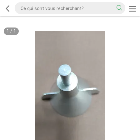
1
/
1