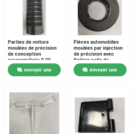
Parties de voiture
Pièces automobiles
moulées de précision
moulées par injection
de conception
de précision avec
personnalisée 0,05
finition polie de
mm Tolérance finition
couleur et de forme
envoyer une
envoyer une
polie
personnalisées
demande
demande
Aperçu
Produits
Vidéos