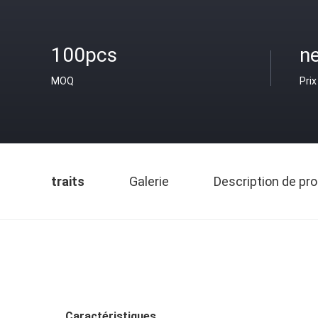
100pcs
ne
MOQ
Prix
traits
Galerie
Description de pro
Caractéristiques