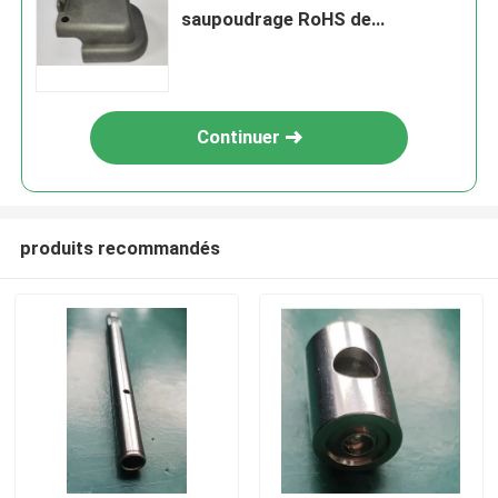
saupoudrage RoHS de
commande numérique par
ordinateur de moulage
mécanique sous pression
Continuer
produits recommandés
Aperçu
Produits
Vidéos