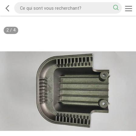
2
/
4