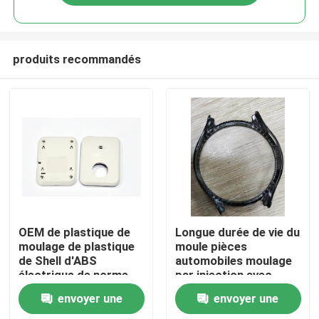
produits recommandés
Accueil
OEM de plastique de
Longue durée de vie du
moulage de plastique
moule pièces
de Shell d'ABS
automobiles moulage
A propos de nous
électrique de norme
par injection avec
de télémètre radar
conception
envoyer une
envoyer une
personnalisée
Contacts