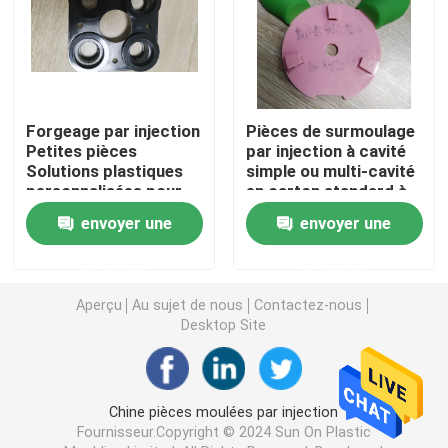
La lingotière de moulage mécanique sous pression
Pièces en caoutchouc de silicone
Forgeage par injection
Pièces de surmoulage
Petites pièces
par injection à cavité
Solutions plastiques
simple ou multi-cavité
Moulage par injection de silicone
personnalisées pour
en carton standard à
vos besoins de
l'exportation
envoyer une
envoyer une
fabrication
Pièces de télécommunication
demande
demande
Pièces médicales en plastique de moulage par injectio
Aperçu
Au sujet de nous
Contactez-nous
Desktop Site
Pièces d'appareil électroménager
Chine pièces moulées par injection
Pièces de rechange électroniques
Fournisseur.Copyright © 2024 Sun On Plastic