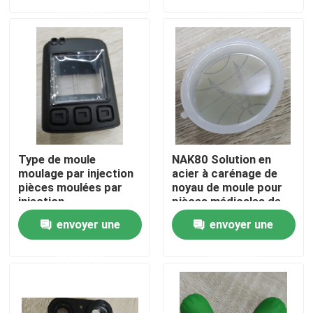
demande
demande
Produits
Vidéos
pièces moulées par injection
Type de moule
NAK80 Solution en
pièces moulées en plastique
moulage par injection
acier à carénage de
pièces moulées par
noyau de moule pour
injection
pièces médicales de
personnalisées avec
moulage par injection
Moulage par injection de précision
envoyer une
envoyer une
tolérance ± 0,02 mm
demande
demande
Pièces de matériel de précision
Les pièces de moulage mécanique sous pression