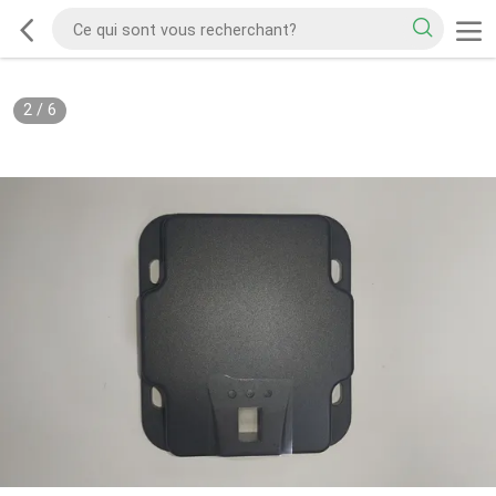
2
/
6