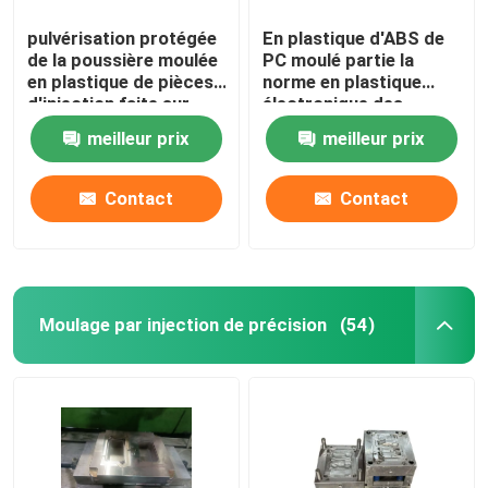
pulvérisation protégée
En plastique d'ABS de
de la poussière moulée
PC moulé partie la
en plastique de pièces
norme en plastique
d'injection faite sur
électronique des
commande de PA de
pièces LKM
meilleur prix
meilleur prix
PC de 500K pp
Contact
Contact
Moulage par injection de précision
(54)