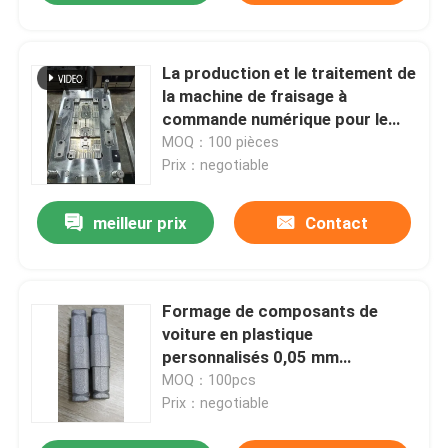
La production et le traitement de
la machine de fraisage à
commande numérique pour le
moulage de plastique ISO
MOQ：100 pièces
Prix：negotiable
meilleur prix
Contact
Formage de composants de
voiture en plastique
personnalisés 0,05 mm
Tolérance de polissage
MOQ：100pcs
Traitement de surface
Prix：negotiable