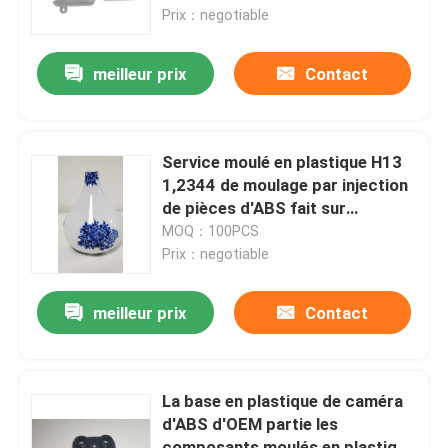
pp
Prix：negotiable
A propos de nous
meilleur prix
Contact
Visite d'usine
Service moulé en plastique H13
Contrôle de la qualité
1,2344 de moulage par injection
de pièces d'ABS fait sur
commande
MOQ：100PCS
Demande de soumission
Prix：negotiable
pièces moulées par injection
meilleur prix
Contact
pièces moulées en plastique
La base en plastique de caméra
d'ABS d'OEM partie les
Moulage par injection de précision
composants moulés en plastique