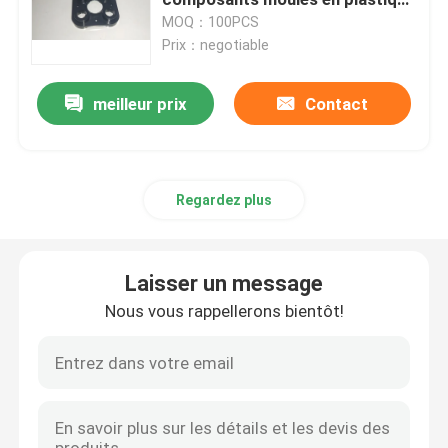
TS16949
MOQ：100PCS
Prix：negotiable
Pièces de matériel de précision
meilleur prix
Contact
Les pièces de moulage mécanique sous pression
La lingotière de moulage mécanique sous pression
Regardez plus
Pièces en caoutchouc de silicone
Laisser un message
Moulage par injection de silicone
Nous vous rappellerons bientôt!
Pièces de télécommunication
Pièces médicales en plastique de moulage par injectio