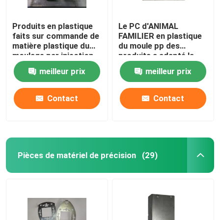
Produits en plastique
Le PC d'ANIMAL
faits sur commande de
FAMILIER en plastique
matière plastique du
du moule pp des
moulage par injection
produits a adapté la
PA6 GF30/ABS/PP
conception aux
meilleur prix
meilleur prix
besoins du client 3D
pour l'usage quotidien
Contact
Contact
Pièces de matériel de précision
(29)