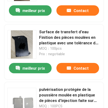
meilleur prix
Contact
Surface de transfert d'eau
Finition des pièces moulées en
plastique avec une tolérance de
haute précision
MOQ：100pcs
Prix：negotiable
meilleur prix
Contact
Aperçu
pulvérisation protégée de la
Produits
poussière moulée en plastique
de pièces d'injection faite sur
commande de PA de PC de 500K
Vidéos
MOQ：100PCS