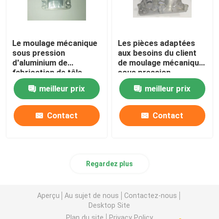
Le moulage mécanique
Les pièces adaptées
sous pression
aux besoins du client
d'aluminium de
de moulage mécanique
fabrication de tôle
sous pression
partie l'usinage de
d'aluminium du
meilleur prix
meilleur prix
commande numérique
moulage mécanique
par ordinateur
sous pression A380
saupoudrent le
Contact
Contact
meulage de
pulvérisation de
commande numérique
par ordinateur
Regardez plus
Aperçu
Au sujet de nous
Contactez-nous
Desktop Site
Plan du site
Privacy Policy