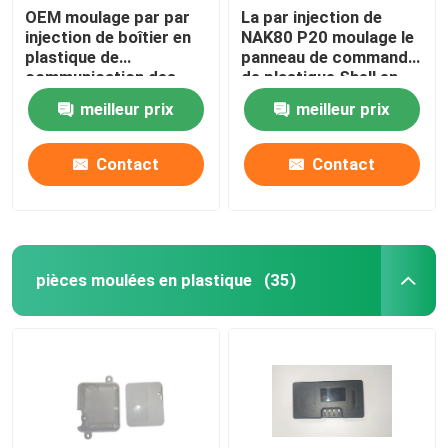
OEM moulage par par
La par injection de
injection de boîtier en
NAK80 P20 moulage le
plastique de
panneau de commande
communication des
de plastique Shell en
pièces ISO9001
plastique d'OEM de
meilleur prix
meilleur prix
pièces
Contact
Contact
pièces moulées en plastique
(35)